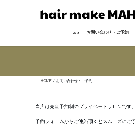
コ
ナ
ン
ビ
テ
ゲ
ン
ー
ツ
シ
top
お問い合わせ・ご予約
へ
ョ
ス
ン
キ
に
ッ
移
プ
動
HOME
お問い合わせ・ご予約
当店は完全予約制のプライベートサロンです
予約フォームからご連絡頂くとスムーズにご